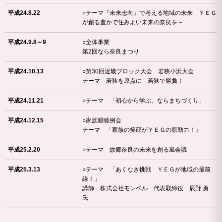
平成24.8.22
○テーマ『未来志向』で考える地域の未来 ＹＥＧ
が創る豊かで住みよい未来の奈良を～
平成24.9.8～9
○全体事業
第2回なら奈良まつり
平成24.10.13
○第30回近畿ブロック大会 若狭小浜大会
テーマ 若狭を原点に 若狭で勝負！
平成24.11.21
○テーマ 「初心から学ぶ、ならまちづくり」
平成24.12.15
○家族親睦例会
テーマ 「家族の笑顔がＹＥＧの原動力！」
平成25.2.20
○テーマ 故郷奈良の未来を創る風会議
平成25.3.13
○テーマ 「あくなき挑戦 ＹＥＧが地域の最前
線！」
講師 株式会社モンベル 代表取締役 辰野 勇
氏