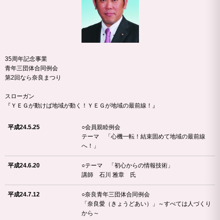
35周年記念事業
青年三団体合同例会
第2回なら奈良まつり
スローガン
『ＹＥＧが動けば地域が動く！ＹＥＧが地域の最前線！』
平成24.5.25
○会員親睦例会
テーマ 「心機一転！結束固めて地域の最前線
へ！」
平成24.6.20
○テーマ 「初心からの情報技術」
講師 石川 雅章 氏
平成24.7.12
○奈良青年三団体合同例会
「奈良愛（きょうどあい）」～すべては人づくり
から～