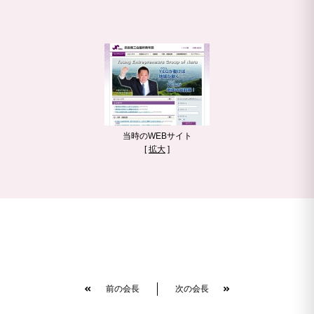
当時のWEBサイト
[
拡大
]
前の会長
次の会長