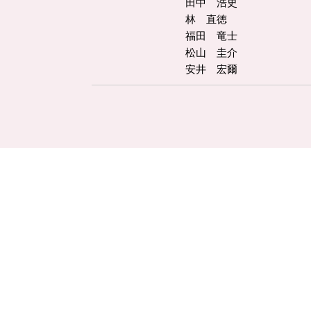
田中 浩史
林 直徳
福田 竜士
松山 圭介
安井 宏爾