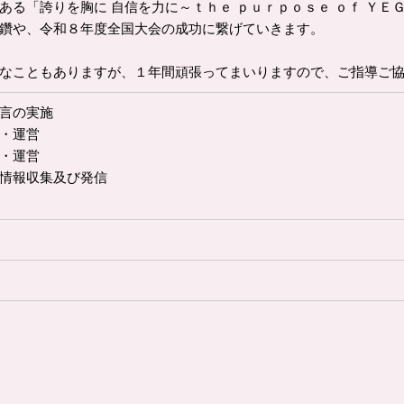
る「誇りを胸に 自信を力に～ｔｈｅ ｐｕｒｐｏｓｅ ｏｆ ＹＥ
鑽や、令和８年度全国大会の成功に繋げていきます。
なこともありますが、１年間頑張ってまいりますので、ご指導ご協
言の実施
・運営
・運営
情報収集及び発信