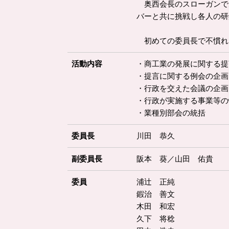
奥西会長のスローガンであ
バーと共に挑戦し各人の研
初めての委員長で不慣れ
活動内容
・商工業の発展に関する提
・提言に関する例会の企画
・行政を交えた会議の企画
・行政が実施する事業等の
・業種別部会の統括
委員長
川田 恭久
副委員長
阪本 葵／山田 佑貴
委員
浦辻 正純
鍜治 善文
木田 和宏
久下 将稔