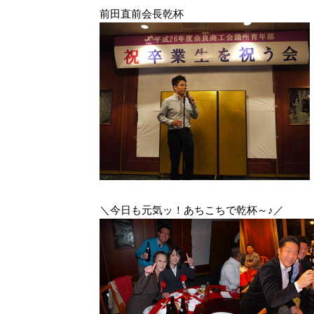
前田直前会長乾杯
＼今日も元気ッ！あちこちで乾杯～♪／