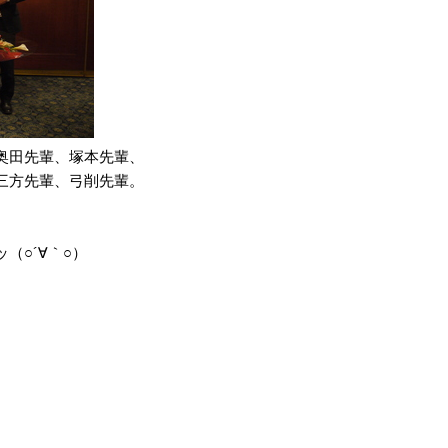
奥田先輩、塚本先輩、
三方先輩、弓削先輩。
（○´∀｀○）