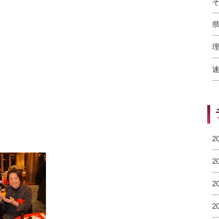
そ
県
理
速
2
2
2
2