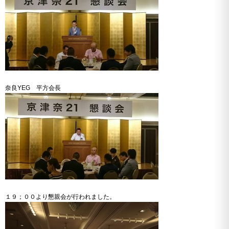
奈良YEG 平方会長
１９；００より懇親会が行われました。