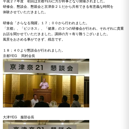
平成２７年度 初回は京都YEGに方が幹事となり開催されました。
研修会、懇談会、懇親会と京津奈２１だから共有できる有意義な時間を
体験させていただきました。
研修会「さらなる飛躍」１７；００から行われました。
「京都」、「ビジネス」、「健康」の３つの研修会が行われ、それぞれに貴重
お話を聞かせていただきました。講師の方々有り難うございました。
風景をおさめる事ができず、残念です。
１８；４０より懇談会が行われました。
京都YEG 岡村会長
大津YEG 服部会長