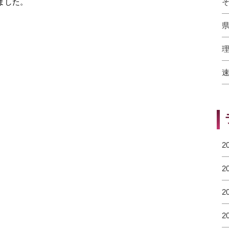
ました。
そ
県
理
速
2
2
2
2