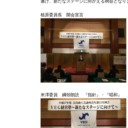
遂げ、新たなステージに向かえる例会となり
植原委員長 開会宣言
米澤委員 綱領朗読 『指針』・『唱和』