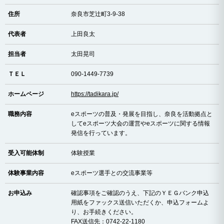
住所
奈良市芝辻町3-9-38
代表者
上田良太
担当者
太田晃司
ＴＥＬ
090-1449-7739
ホームページ
https://tadikara.jp/
職務内容
eスポーツの普及・発展を目指し、奈良を活動拠点と
してeスポーツ大会の運営やeスポーツに関する情報
発信を行っています。
受入可能体制
体験授業
体験事業内容
eスポーツ選手との交流事業等
お申込み
確認事項をご確認のうえ、下記のＹＥＧバンク申込
用紙をファックス送信いただくか、申込フォームよ
り、お手続きください。
FAX送信先：0742-22-1180