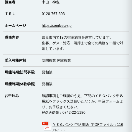
担当者
中山 神也
ＴＥＬ
0120-767-393
ホームページ
https://comfystay.jp
職務内容
奈良市内で19の宿泊施設を運営しています。
集客、ゲスト対応、清掃まで全ての業務を一括で対
応しています。
受入可能体制
訪問授業 体験授業
可能時期(訪問事業)
要相談
可能時期(体験学習)
要相談
お申込み
確認事項をご確認のうえ、下記のＹＥＧバンク申込
用紙をファックス送信いただくか、申込フォームよ
り、お手続きください。
FAX送信先：0742-22-1180
ＹＥＧバンク 申込用紙（PDFファイル：116
バイト）