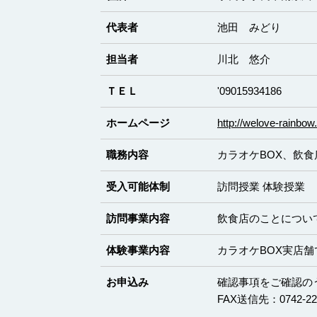
代表者
池田 みどり
担当者
川北 悠介
ＴＥＬ
'09015934186
ホームページ
http://welove-rainbo
職務内容
カラオケBOX、飲食
受入可能体制
訪問授業 体験授業
訪問事業内容
飲食店のことについ
体験事業内容
カラオケBOX実店
お申込み
確認事項をご確認の
FAX送信先：0742-22-