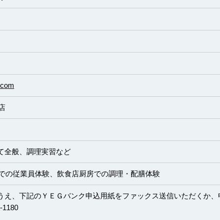
w.com
店
て全般、調理実習など
舗での従業員体験、飲食店厨房での調理・配膳体験
うえ、下記のＹＥＧバンク申込用紙をファックス送信いただくか、
1180